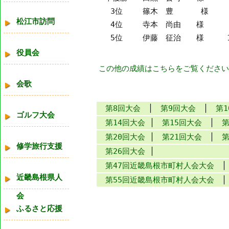
3位
篠木 豊 様
松江市訪問
4位
寺本 尚由 様
5位
伊藤 征治 様
役員会
この他の成績はこちらをご覧ください
会歌
第8回大会
│
第9回大会
│
第1
ゴルフ大会
第14回大会
│
第15回大会
│
第20回大会
│
第21回大会
│
修学旅行支援
第26回大会
│
第47回近畿島根市町村人会大会
近畿島根県人
第55回近畿島根市町村人会大会
│
会
ふるさと応援