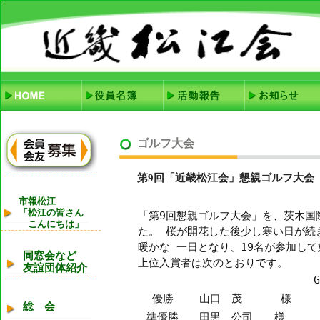
ゴルフ大会
第9回「近畿松江会」懇親ゴルフ大会
市報松江
「松江の皆さん
「第9回懇親ゴルフ大会」を、茨木国
こんにちは」
た。 桜が開花した後少し寒い日が続
暖かな 一日となり、19名が参加し
同窓会など
上位入賞者は次のとおりです。
友誼団体紹介
G
優勝
山口 茂 様
総 会
準優勝
田黒 公司 様