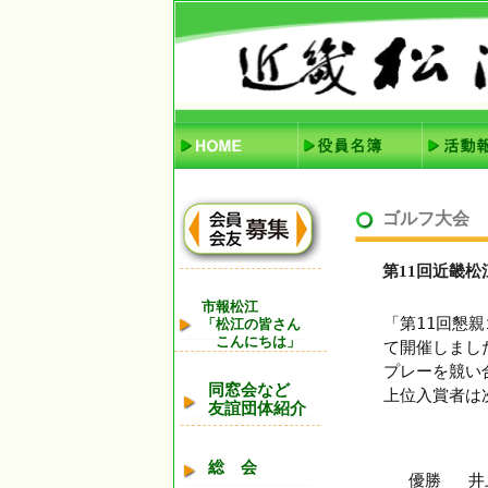
ゴルフ大会
第11回近畿
市報松江
「第11回懇
「松江の皆さん
こんにちは」
て開催しまし
プレーを競い
同窓会など
上位入賞者は
友誼団体紹介
総 会
優勝
井