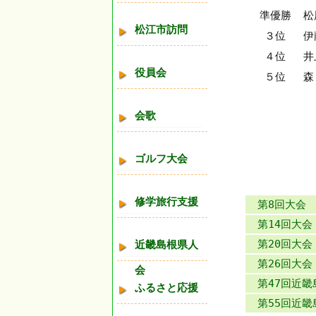
準優勝
松
松江市訪問
３位
伊
４位
井
役員会
５位
会歌
ゴルフ大会
修学旅行支援
第8回大会
第14回大会
第20回大会
近畿島根県人
第26回大会
会
第47回近
ふるさと応援
第55回近