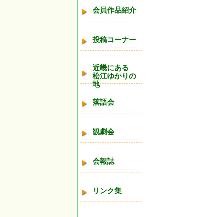
会員作品紹介
投稿コーナー
近畿にある
松江ゆかりの
地
落語会
観劇会
会報誌
リンク集