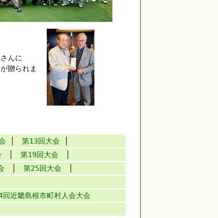
久さんに
品が贈られま
会
│
第13回大会
│
会
│
第19回大会
│
会
│
第25回大会
│
54回近畿島根市町村人会大会