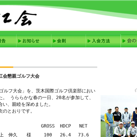
松江会懇親ゴルフ大会
親ゴルフ大会」を、茨木国際ゴルフ倶楽部におい
（
た。 うららかな春の一日、20名が参加して、
合い、親睦を深めました。
次のとおりです。
GROSS
HDCP
NET
上 伸久 様
100
26.4
73.6